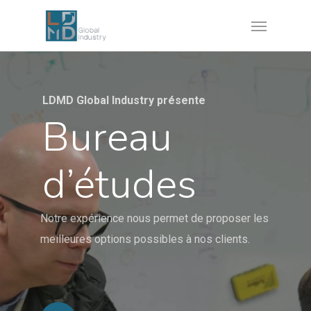
Skip
Menu
to
main
content
LDMD Global Industry présente
Bureau
d’études
Notre expérience nous permet de proposer les
meilleures options possibles à nos clients.